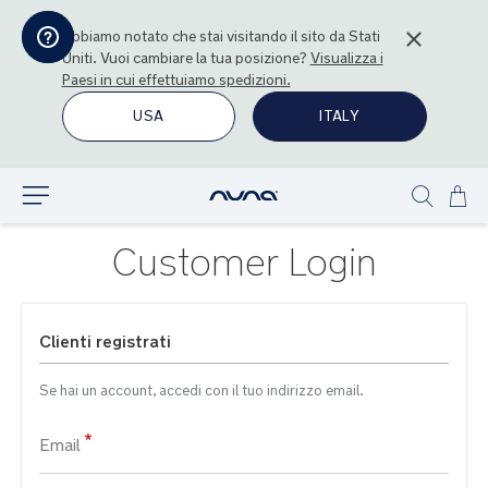
Abbiamo notato che stai visitando il sito da
Stati
Uniti
. Vuoi cambiare la tua posizione?
Visualizza i
Paesi in cui effettuiamo spedizioni.
USA
ITALY
Sal
Esplora
Show
al
search
con
Customer Login
Clienti registrati
Se hai un account, accedi con il tuo indirizzo email.
Email