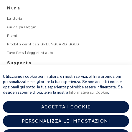
Nuna
La storia
Guida passeggini
Premi
Prodotti certificati GREENGUARD GOLD
Tavo Pets | Seggiolini auto
Supporto
×
Legal
Utilizziamo i cookie per migliorare i nostri servizi, offrire promozioni
personalizzate e migliorare la tua esperienza. Se non accetti i cookie
opzionali qui sotto, la tua esperienza potrebbe essere influenzata. Se
email address
ISCRIVITI
desideri saperne di più, leggi la nostra
Informativa sui Cookie
.
ACCETTA I COOKIE
Fornendo l’indirizzo e-mail, acconsenti a ricevere via e-mail la nostra
newsletter e le informazioni su prodotti e offerte che potrebbero
interessarti.
PERSONALIZZA LE IMPOSTAZIONI
Per ulteriori dettagli sul trattamento dei dati personali, consulta la
nostra
informativa sulla privacy
.