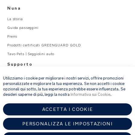
Nuna
La storia
Guida passeggini
Premi
Prodotti certificati GREENGUARD GOLD
Tavo Pets | Seggiolini auto
Supporto
×
Legal
Utilizziamo i cookie per migliorare i nostri servizi, offrire promozioni
personalizzate e migliorare la tua esperienza. Se non accetti i cookie
opzionali qui sotto, la tua esperienza potrebbe essere influenzata. Se
email address
ISCRIVITI
desideri saperne di più, leggi la nostra
Informativa sui Cookie
.
ACCETTA I COOKIE
Fornendo l’indirizzo e-mail, acconsenti a ricevere via e-mail la nostra
newsletter e le informazioni su prodotti e offerte che potrebbero
interessarti.
PERSONALIZZA LE IMPOSTAZIONI
Per ulteriori dettagli sul trattamento dei dati personali, consulta la
nostra
informativa sulla privacy
.