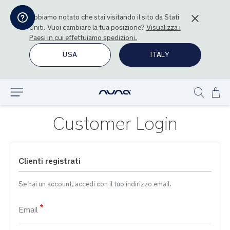
Abbiamo notato che stai visitando il sito da
Stati
Uniti
. Vuoi cambiare la tua posizione?
Visualizza i
Paesi in cui effettuiamo spedizioni.
USA
ITALY
Sal
Esplora
Show
al
search
con
Customer Login
Clienti registrati
Se hai un account, accedi con il tuo indirizzo email.
Email