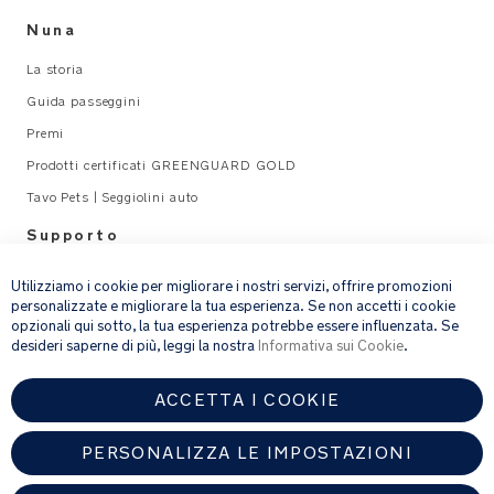
Nuna
La storia
Guida passeggini
Premi
Prodotti certificati GREENGUARD GOLD
Tavo Pets | Seggiolini auto
Supporto
×
Legal
Utilizziamo i cookie per migliorare i nostri servizi, offrire promozioni
personalizzate e migliorare la tua esperienza. Se non accetti i cookie
opzionali qui sotto, la tua esperienza potrebbe essere influenzata. Se
email address
ISCRIVITI
desideri saperne di più, leggi la nostra
Informativa sui Cookie
.
ACCETTA I COOKIE
Fornendo l’indirizzo e-mail, acconsenti a ricevere via e-mail la nostra
newsletter e le informazioni su prodotti e offerte che potrebbero
interessarti.
PERSONALIZZA LE IMPOSTAZIONI
Per ulteriori dettagli sul trattamento dei dati personali, consulta la
nostra
informativa sulla privacy
.