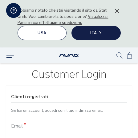
Abbiamo notato che stai visitando il sito da
Stati
Uniti
. Vuoi cambiare la tua posizione?
Visualizza i
Paesi in cui effettuiamo spedizioni.
USA
ITALY
Sal
Esplora
Show
al
search
con
Customer Login
Clienti registrati
Se hai un account, accedi con il tuo indirizzo email.
Email