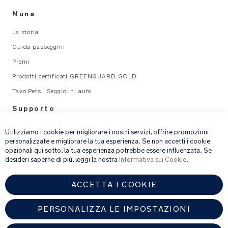
Nuna
La storia
Guida passeggini
Premi
Prodotti certificati GREENGUARD GOLD
Tavo Pets | Seggiolini auto
Supporto
×
Legal
Utilizziamo i cookie per migliorare i nostri servizi, offrire promozioni
personalizzate e migliorare la tua esperienza. Se non accetti i cookie
opzionali qui sotto, la tua esperienza potrebbe essere influenzata. Se
email address
ISCRIVITI
desideri saperne di più, leggi la nostra
Informativa sui Cookie
.
ACCETTA I COOKIE
Fornendo l’indirizzo e-mail, acconsenti a ricevere via e-mail la nostra
newsletter e le informazioni su prodotti e offerte che potrebbero
interessarti.
PERSONALIZZA LE IMPOSTAZIONI
Per ulteriori dettagli sul trattamento dei dati personali, consulta la
nostra
informativa sulla privacy
.