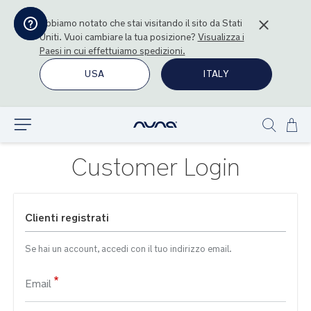
Abbiamo notato che stai visitando il sito da
Stati
Uniti
. Vuoi cambiare la tua posizione?
Visualizza i
Paesi in cui effettuiamo spedizioni.
USA
ITALY
Sal
Esplora
Show
al
search
con
Customer Login
Clienti registrati
Se hai un account, accedi con il tuo indirizzo email.
Email