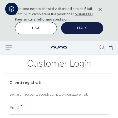
Abbiamo notato che stai visitando il sito da
Stati
Uniti
. Vuoi cambiare la tua posizione?
Visualizza i
Paesi in cui effettuiamo spedizioni.
USA
ITALY
Sal
Esplora
Show
al
search
con
Customer Login
Clienti registrati
Se hai un account, accedi con il tuo indirizzo email.
Email