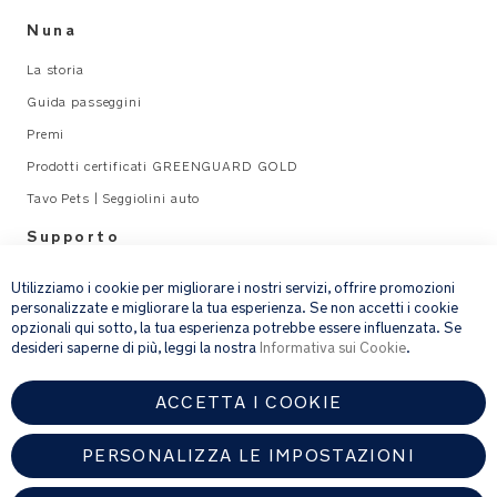
Nuna
La storia
Guida passeggini
Premi
Prodotti certificati GREENGUARD GOLD
Tavo Pets | Seggiolini auto
Supporto
×
Legal
Utilizziamo i cookie per migliorare i nostri servizi, offrire promozioni
personalizzate e migliorare la tua esperienza. Se non accetti i cookie
opzionali qui sotto, la tua esperienza potrebbe essere influenzata. Se
email address
ISCRIVITI
desideri saperne di più, leggi la nostra
Informativa sui Cookie
.
ACCETTA I COOKIE
Fornendo l’indirizzo e-mail, acconsenti a ricevere via e-mail la nostra
newsletter e le informazioni su prodotti e offerte che potrebbero
interessarti.
PERSONALIZZA LE IMPOSTAZIONI
Per ulteriori dettagli sul trattamento dei dati personali, consulta la
nostra
informativa sulla privacy
.