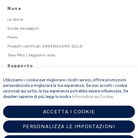
Nuna
La storia
Guida passeggini
Premi
Prodotti certificati GREENGUARD GOLD
Tavo Pets | Seggiolini auto
Supporto
×
Legal
Utilizziamo i cookie per migliorare i nostri servizi, offrire promozioni
personalizzate e migliorare la tua esperienza. Se non accetti i cookie
opzionali qui sotto, la tua esperienza potrebbe essere influenzata. Se
email address
ISCRIVITI
desideri saperne di più, leggi la nostra
Informativa sui Cookie
.
ACCETTA I COOKIE
Fornendo l’indirizzo e-mail, acconsenti a ricevere via e-mail la nostra
newsletter e le informazioni su prodotti e offerte che potrebbero
interessarti.
PERSONALIZZA LE IMPOSTAZIONI
Per ulteriori dettagli sul trattamento dei dati personali, consulta la
nostra
informativa sulla privacy
.