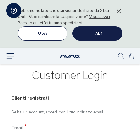
Abbiamo notato che stai visitando il sito da
Stati
Uniti
. Vuoi cambiare la tua posizione?
Visualizza i
Paesi in cui effettuiamo spedizioni.
USA
ITALY
Sal
Esplora
Show
al
search
con
Customer Login
Clienti registrati
Se hai un account, accedi con il tuo indirizzo email.
Email