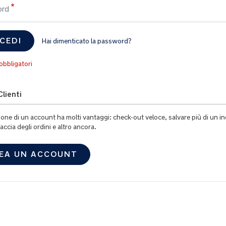
ord
CEDI
Hai dimenticato la password?
lienti
ione di un account ha molti vantaggi: check-out veloce, salvare più di un in
accia degli ordini e altro ancora.
EA UN ACCOUNT