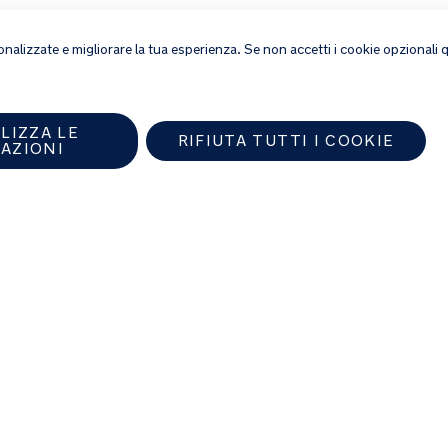
ppa del sito
rsonalizzate e migliorare la tua esperienza. Se non accetti i cookie opzionali
LIZZA LE
RIFIUTA TUTTI I COOKIE
AZIONI
o Nuna