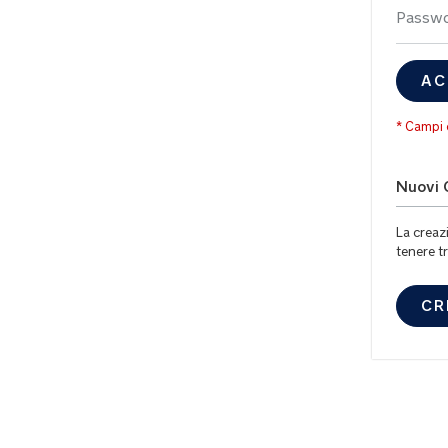
Passw
AC
Nuovi C
La creaz
tenere tr
CR