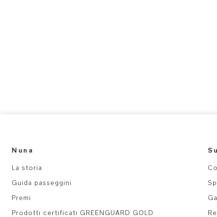
Nuna
S
La storia
Co
Guida passeggini
Sp
Premi
Ga
Prodotti certificati GREENGUARD GOLD
Re