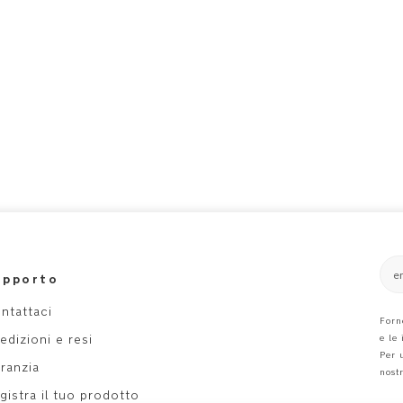
e
upporto
ntattaci
Forn
edizioni e resi
e le
Per 
ranzia
nost
gistra il tuo prodotto