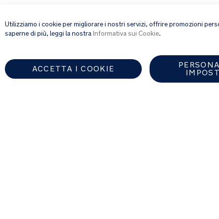
Tavo Pets | Seggiolini auto
Ma
Utilizziamo i cookie per migliorare i nostri servizi, offrire promozioni pe
saperne di più, leggi la nostra
Informativa sui Cookie
.
Legal
Informativa sulla privacy
PERSONA
Termini e condizioni
ACCETTA I COOKIE
IMPOST
Informativa sui cookie
Trova un rivenditore autorizzat
ITALY