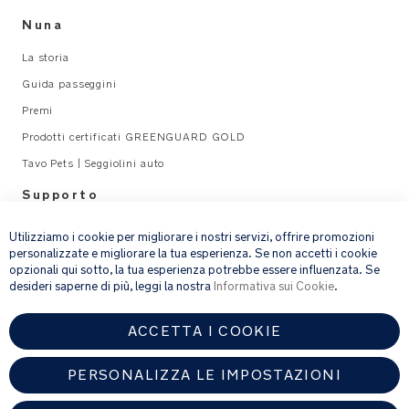
Nuna
La storia
Guida passeggini
Premi
Prodotti certificati GREENGUARD GOLD
Tavo Pets | Seggiolini auto
Supporto
×
Legal
Utilizziamo i cookie per migliorare i nostri servizi, offrire promozioni
personalizzate e migliorare la tua esperienza. Se non accetti i cookie
opzionali qui sotto, la tua esperienza potrebbe essere influenzata. Se
email address
ISCRIVITI
desideri saperne di più, leggi la nostra
Informativa sui Cookie
.
ACCETTA I COOKIE
Fornendo l’indirizzo e-mail, acconsenti a ricevere via e-mail la nostra
newsletter e le informazioni su prodotti e offerte che potrebbero
interessarti.
PERSONALIZZA LE IMPOSTAZIONI
Per ulteriori dettagli sul trattamento dei dati personali, consulta la
nostra
informativa sulla privacy
.