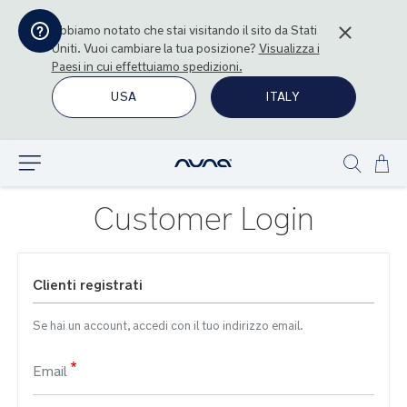
Abbiamo notato che stai visitando il sito da
Stati
Uniti
. Vuoi cambiare la tua posizione?
Visualizza i
Paesi in cui effettuiamo spedizioni.
USA
ITALY
Sal
Esplora
Show
al
search
con
Customer Login
Clienti registrati
Se hai un account, accedi con il tuo indirizzo email.
Email