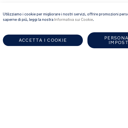
Tavo Pets | Seggiolini auto
Ma
Utilizziamo i cookie per migliorare i nostri servizi, offrire promozioni pe
saperne di più, leggi la nostra
Informativa sui Cookie
.
Legal
Informativa sulla privacy
PERSONA
Termini e condizioni
ACCETTA I COOKIE
IMPOST
Informativa sui cookie
Trova un rivenditore autorizzat
ITALY