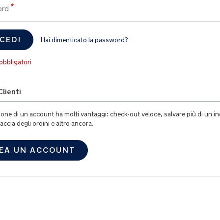
ord
CEDI
Hai dimenticato la password?
lienti
ione di un account ha molti vantaggi: check-out veloce, salvare più di un in
accia degli ordini e altro ancora.
EA UN ACCOUNT