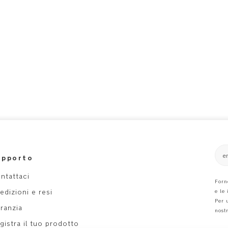
e
upporto
ntattaci
Forn
edizioni e resi
e le
Per 
ranzia
nost
gistra il tuo prodotto