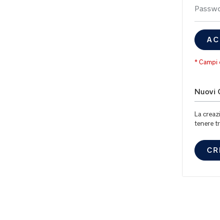
Passw
AC
Nuovi C
La creaz
tenere tr
CR