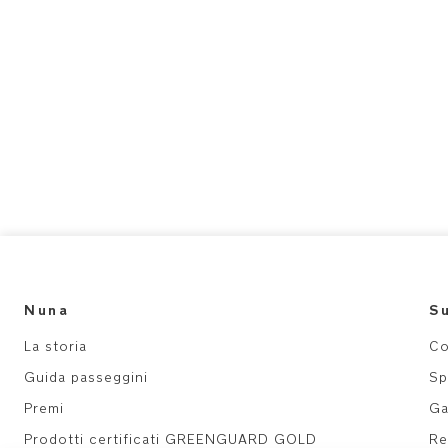
Nuna
S
La storia
Co
Guida passeggini
Sp
Premi
Ga
Prodotti certificati GREENGUARD GOLD
Re