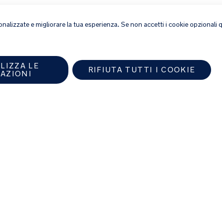
ppa del sito
rsonalizzate e migliorare la tua esperienza. Se non accetti i cookie opzionali
LIZZA LE
RIFIUTA TUTTI I COOKIE
AZIONI
o Nuna