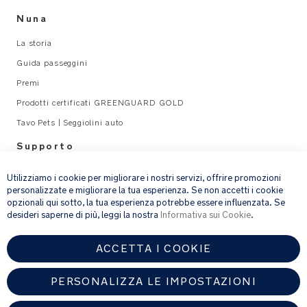
Nuna
La storia
Guida passeggini
Premi
Prodotti certificati GREENGUARD GOLD
Tavo Pets | Seggiolini auto
Supporto
×
Legal
Utilizziamo i cookie per migliorare i nostri servizi, offrire promozioni
personalizzate e migliorare la tua esperienza. Se non accetti i cookie
opzionali qui sotto, la tua esperienza potrebbe essere influenzata. Se
email address
ISCRIVITI
desideri saperne di più, leggi la nostra
Informativa sui Cookie
.
ACCETTA I COOKIE
Fornendo l’indirizzo e-mail, acconsenti a ricevere via e-mail la nostra
newsletter e le informazioni su prodotti e offerte che potrebbero
interessarti.
PERSONALIZZA LE IMPOSTAZIONI
Per ulteriori dettagli sul trattamento dei dati personali, consulta la
nostra
informativa sulla privacy
.