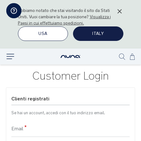
Abbiamo notato che stai visitando il sito da
Stati
Uniti
. Vuoi cambiare la tua posizione?
Visualizza i
Paesi in cui effettuiamo spedizioni.
USA
ITALY
Sal
Esplora
Show
al
search
con
Customer Login
Clienti registrati
Se hai un account, accedi con il tuo indirizzo email.
Email