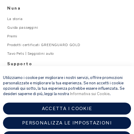
Nuna
La storia
Guida passeggini
Premi
Prodotti certificati GREENGUARD GOLD
Tavo Pets | Seggiolini auto
Supporto
×
Legal
Utilizziamo i cookie per migliorare i nostri servizi, offrire promozioni
personalizzate e migliorare la tua esperienza. Se non accetti i cookie
opzionali qui sotto, la tua esperienza potrebbe essere influenzata. Se
email address
ISCRIVITI
desideri saperne di più, leggi la nostra
Informativa sui Cookie
.
ACCETTA I COOKIE
Fornendo l’indirizzo e-mail, acconsenti a ricevere via e-mail la nostra
newsletter e le informazioni su prodotti e offerte che potrebbero
interessarti.
PERSONALIZZA LE IMPOSTAZIONI
Per ulteriori dettagli sul trattamento dei dati personali, consulta la
nostra
informativa sulla privacy
.