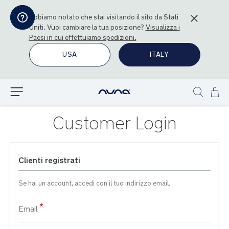
Abbiamo notato che stai visitando il sito da
Stati
Uniti
. Vuoi cambiare la tua posizione?
Visualizza i
Paesi in cui effettuiamo spedizioni.
USA
ITALY
Sal
Esplora
Show
al
search
con
Customer Login
Clienti registrati
Se hai un account, accedi con il tuo indirizzo email.
Email