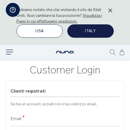
Abbiamo notato che stai visitando il sito da
Stati
Uniti
. Vuoi cambiare la tua posizione?
Visualizza i
Paesi in cui effettuiamo spedizioni.
USA
ITALY
Sal
Esplora
Show
al
search
con
Customer Login
Clienti registrati
Se hai un account, accedi con il tuo indirizzo email.
Email