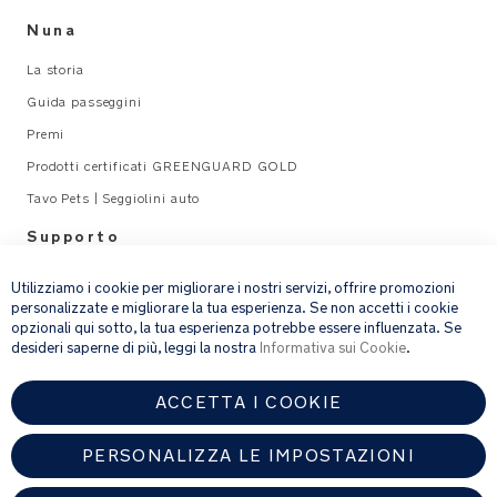
Nuna
La storia
Guida passeggini
Premi
Prodotti certificati GREENGUARD GOLD
Tavo Pets | Seggiolini auto
Supporto
×
Legal
Utilizziamo i cookie per migliorare i nostri servizi, offrire promozioni
personalizzate e migliorare la tua esperienza. Se non accetti i cookie
opzionali qui sotto, la tua esperienza potrebbe essere influenzata. Se
email address
ISCRIVITI
desideri saperne di più, leggi la nostra
Informativa sui Cookie
.
ACCETTA I COOKIE
Fornendo l’indirizzo e-mail, acconsenti a ricevere via e-mail la nostra
newsletter e le informazioni su prodotti e offerte che potrebbero
interessarti.
PERSONALIZZA LE IMPOSTAZIONI
Per ulteriori dettagli sul trattamento dei dati personali, consulta la
nostra
informativa sulla privacy
.