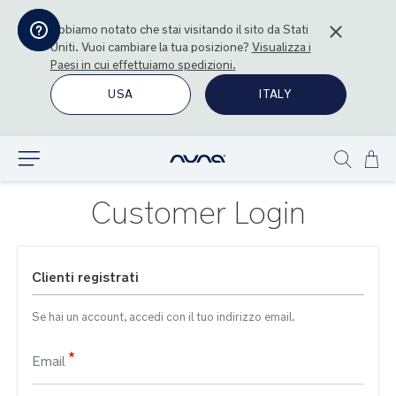
Abbiamo notato che stai visitando il sito da
Stati
Uniti
. Vuoi cambiare la tua posizione?
Visualizza i
Paesi in cui effettuiamo spedizioni.
USA
ITALY
Sal
Esplora
Show
al
search
con
Customer Login
Clienti registrati
Se hai un account, accedi con il tuo indirizzo email.
Email