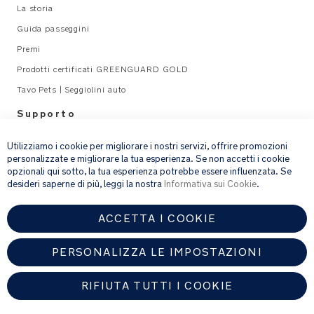
La storia
Guida passeggini
Premi
Prodotti certificati GREENGUARD GOLD
Tavo Pets | Seggiolini auto
Supporto
×
Legal
Utilizziamo i cookie per migliorare i nostri servizi, offrire promozioni
personalizzate e migliorare la tua esperienza. Se non accetti i cookie
opzionali qui sotto, la tua esperienza potrebbe essere influenzata. Se
email address
ISCRIVITI
desideri saperne di più, leggi la nostra
Informativa sui Cookie
.
ACCETTA I COOKIE
Fornendo l’indirizzo e-mail, acconsenti a ricevere via e-mail la nostra
newsletter e le informazioni su prodotti e offerte che potrebbero
interessarti.
PERSONALIZZA LE IMPOSTAZIONI
Per ulteriori dettagli sul trattamento dei dati personali, consulta la
nostra
informativa sulla privacy
.
RIFIUTA TUTTI I COOKIE