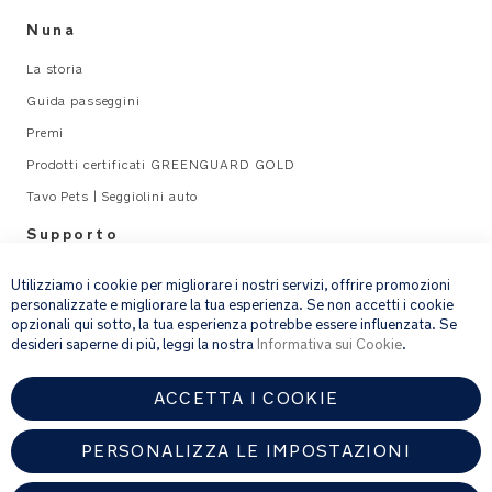
Nuna
La storia
Guida passeggini
Premi
Prodotti certificati GREENGUARD GOLD
Tavo Pets | Seggiolini auto
Supporto
×
Legal
Utilizziamo i cookie per migliorare i nostri servizi, offrire promozioni
personalizzate e migliorare la tua esperienza. Se non accetti i cookie
opzionali qui sotto, la tua esperienza potrebbe essere influenzata. Se
email address
ISCRIVITI
desideri saperne di più, leggi la nostra
Informativa sui Cookie
.
ACCETTA I COOKIE
Fornendo l’indirizzo e-mail, acconsenti a ricevere via e-mail la nostra
newsletter e le informazioni su prodotti e offerte che potrebbero
interessarti.
PERSONALIZZA LE IMPOSTAZIONI
Per ulteriori dettagli sul trattamento dei dati personali, consulta la
nostra
informativa sulla privacy
.