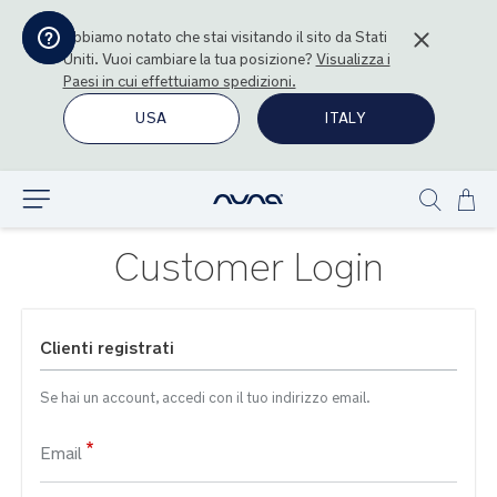
Abbiamo notato che stai visitando il sito da
Stati
Uniti
. Vuoi cambiare la tua posizione?
Visualizza i
Paesi in cui effettuiamo spedizioni.
USA
ITALY
Sal
Esplora
Show
al
search
con
Customer Login
Clienti registrati
Se hai un account, accedi con il tuo indirizzo email.
Email