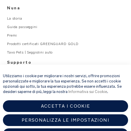
Nuna
La storia
Guida passeggini
Premi
Prodotti certificati GREENGUARD GOLD
Tavo Pets | Seggiolini auto
Supporto
×
Legal
Utilizziamo i cookie per migliorare i nostri servizi, offrire promozioni
personalizzate e migliorare la tua esperienza. Se non accetti i cookie
opzionali qui sotto, la tua esperienza potrebbe essere influenzata. Se
email address
ISCRIVITI
desideri saperne di più, leggi la nostra
Informativa sui Cookie
.
ACCETTA I COOKIE
Fornendo l’indirizzo e-mail, acconsenti a ricevere via e-mail la nostra
newsletter e le informazioni su prodotti e offerte che potrebbero
interessarti.
PERSONALIZZA LE IMPOSTAZIONI
Per ulteriori dettagli sul trattamento dei dati personali, consulta la
nostra
informativa sulla privacy
.