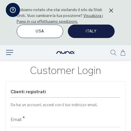
Abbiamo notato che stai visitando il sito da
Stati
Uniti
. Vuoi cambiare la tua posizione?
Visualizza i
Paesi in cui effettuiamo spedizioni.
USA
ITALY
Sal
Esplora
Show
al
search
con
Customer Login
Clienti registrati
Se hai un account, accedi con il tuo indirizzo email.
Email