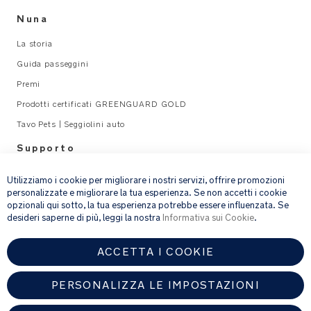
Nuna
La storia
Guida passeggini
Premi
Prodotti certificati GREENGUARD GOLD
Tavo Pets | Seggiolini auto
Supporto
×
Legal
Utilizziamo i cookie per migliorare i nostri servizi, offrire promozioni
personalizzate e migliorare la tua esperienza. Se non accetti i cookie
opzionali qui sotto, la tua esperienza potrebbe essere influenzata. Se
email address
ISCRIVITI
desideri saperne di più, leggi la nostra
Informativa sui Cookie
.
ACCETTA I COOKIE
Fornendo l’indirizzo e-mail, acconsenti a ricevere via e-mail la nostra
newsletter e le informazioni su prodotti e offerte che potrebbero
interessarti.
PERSONALIZZA LE IMPOSTAZIONI
Per ulteriori dettagli sul trattamento dei dati personali, consulta la
nostra
informativa sulla privacy
.