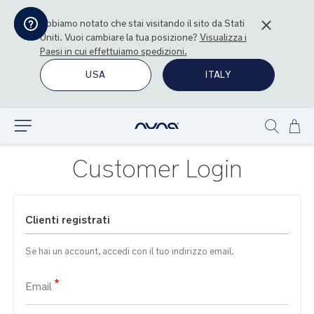
Abbiamo notato che stai visitando il sito da
Stati
Uniti
. Vuoi cambiare la tua posizione?
Visualizza i
Paesi in cui effettuiamo spedizioni.
USA
ITALY
Sal
Esplora
Show
al
search
con
Customer Login
Clienti registrati
Se hai un account, accedi con il tuo indirizzo email.
Email