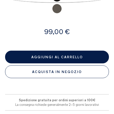
di
immagini
A
99,00 €
partire
da
AGGIUNGI AL CARRELLO
ACQUISTA IN NEGOZIO
Spedizione gratuita per ordini superiori a 100€
La consegna richiede generalmente 2–5 giorni lavorativi