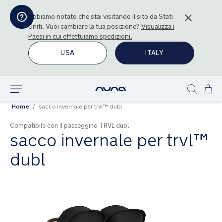
Abbiamo notato che stai visitando il sito da
Stati
Uniti
. Vuoi cambiare la tua posizione?
Visualizza i
Paesi in cui effettuiamo spedizioni.
USA
ITALY
Sal
Esplora
Show
al
Home
sacco invernale per trvl™ dubl
search
con
Compatibile con il passeggino TRVL dubl
sacco invernale per trvl™
dubl
Vai
alla
fine
della
galleria