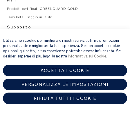
Premi
a
giornate
n
Prodotti certificati GREENGUARD GOLD
più
u
Tavo Pets | Seggiolini auto
calde
al
Supporto
_
×
Agganci
A
Legal
laterali
L
Utilizziamo i cookie per migliorare i nostri servizi, offrire promozioni
con
personalizzate e migliorare la tua esperienza. Se non accetti i cookie
opzionali qui sotto, la tua esperienza potrebbe essere influenzata. Se
email address
bottoni
ISCRIVITI
desideri saperne di più, leggi la nostra
Informativa sui Cookie
.
per
una
ACCETTA I COOKIE
vestibilità
Fornendo l’indirizzo e-mail, acconsenti a ricevere via e-mail la nostra
newsletter e le informazioni su prodotti e offerte che potrebbero
sicura
interessarti.
PERSONALIZZA LE IMPOSTAZIONI
Per ulteriori dettagli sul trattamento dei dati personali, consulta la
nostra
informativa sulla privacy
.
Interno
RIFIUTA TUTTI I COOKIE
in
misto
lana
merino
ITALY
e