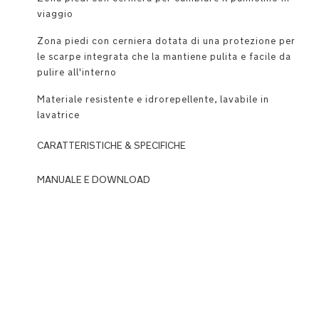
viaggio
Zona piedi con cerniera dotata di una protezione per
le scarpe integrata che la mantiene pulita e facile da
pulire all'interno
Materiale resistente e idrorepellente, lavabile in
lavatrice
CARATTERISTICHE & SPECIFICHE
MANUALE E DOWNLOAD
Compagno
perfetto
DOWNLOADS
per
N
il
u
passeggino
n
TRVL
a
dubl
_
quando
T
fa